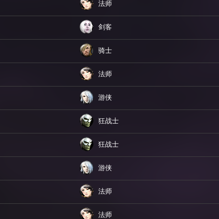
法师
剑客
骑士
法师
游侠
狂战士
狂战士
游侠
法师
法师