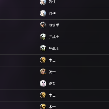
游侠
游侠
弓箭手
狂战士
狂战士
术士
骑士
剑客
术士
术士