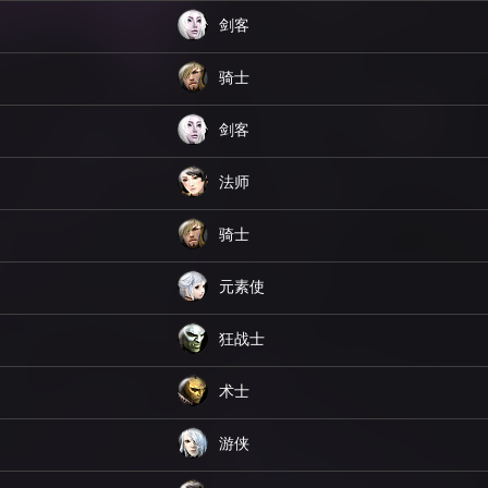
剑客
骑士
剑客
法师
骑士
元素使
狂战士
术士
游侠