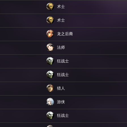
术士
术士
龙之后裔
法师
狂战士
狂战士
猎人
游侠
狂战士