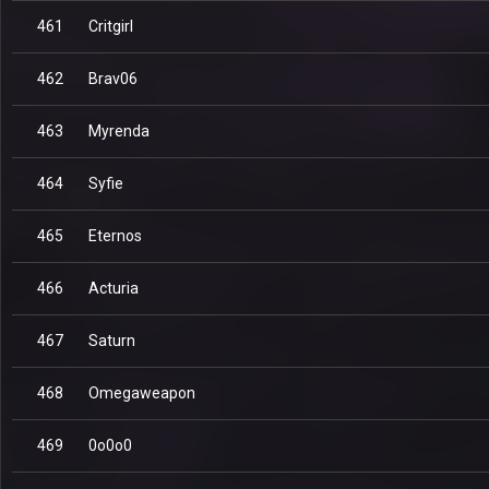
461
Critgirl
462
Brav06
463
Myrenda
464
Syfie
465
Eternos
466
Acturia
467
Saturn
468
Omegaweapon
469
0o0o0