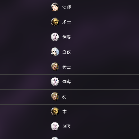
法师
术士
剑客
游侠
骑士
剑客
骑士
术士
剑客