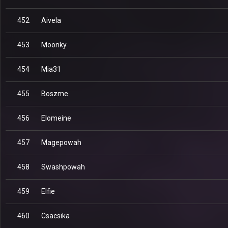
452
Aivela
453
Moonky
454
Mia31
455
Boszme
456
Elomeine
457
Magepowah
458
Swashpowah
459
Elfie
460
Csacsika