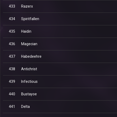
433
Razerx
434
Spiritfallen
435
Haidin
436
Magecian
437
Habedeehre
438
Antichrist
439
Infectious
440
Bustayoe
441
Delta