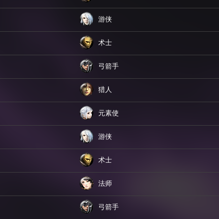
游侠
术士
弓箭手
猎人
元素使
游侠
术士
法师
弓箭手