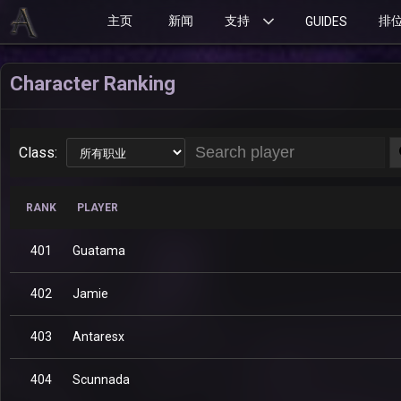
主页
新闻
支持
排
GUIDES
Character Ranking
Class:
RANK
PLAYER
401
Guatama
402
Jamie
403
Antaresx
404
Scunnada