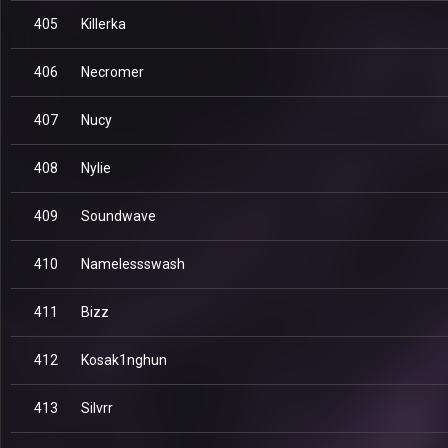
405
Killerka
406
Necromer
407
Nucy
408
Nylie
409
Soundwave
410
Namelessswash
411
Bizz
412
Kosak1nghun
413
Silvrr